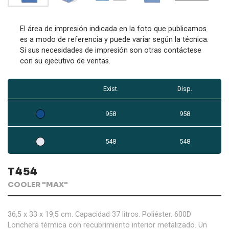
El área de impresión indicada en la foto que publicamos
es a modo de referencia y puede variar según la técnica.
Si sus necesidades de impresión son otras contáctese
con su ejecutivo de ventas.
Exist.
Disp.
958
958
548
548
T454
COOLER "MAX"
36,5 x 33 x 19,5 cm. Capacidad 37 litros. Poliéster. 600D
Lonchera térmica con recubrimiento interior metalizado. Un