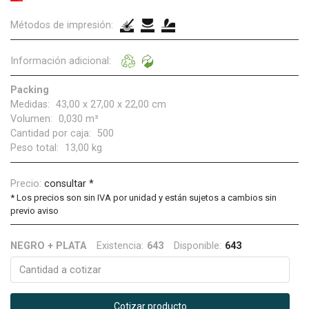
Métodos de impresión:
Información adicional:
Packing
Medidas:
43,00 x 27,00 x 22,00 cm
Volumen:
0,030 m³
Cantidad por caja:
500
Peso total:
13,00 kg
Precio:
consultar *
*
Los precios son sin IVA por unidad y están sujetos a cambios sin
previo aviso
NEGRO + PLATA
Existencia:
643
Disponible:
643
Cotizar producto