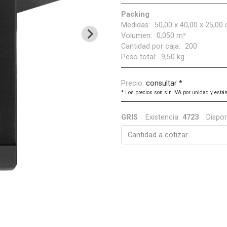
Packing
Medidas:
50,00 x 40,00 x 25,00
Volumen:
0,050 m³
Cantidad por caja:
200
Peso total:
9,50 kg
Precio:
consultar *
*
Los precios son sin IVA por unidad y están
GRIS
Existencia:
4723
Dispon